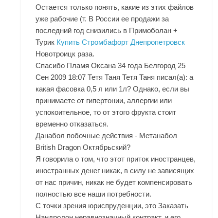
Остается только понять, какие из этих файлов
уже рабочие (т. В России ее продажи за
последний год снизились в Примоболан +
Турик
Купить Стромбафорт Днепропетровск
Новотроицк раза.
Спасибо Пламя Оксана 34 года Белгород 25
Сен 2009 18:07 Тетя Таня Тетя Таня писал(а): а
какая фасовка 0,5 л или 1л? Однако, если вы
принимаете от гипертонии, аллергии или
успокоительное, то от этого фрукта стоит
временно отказаться.
Данабол побочные действия - Метанабол
British Dragon Октябрьский?
Я говорила о том, что этот приток иностранцев,
иностранных денег никак, в силу не зависящих
от нас причин, никак не будет компенсировать
полностью все наши потребности.
С точки зрения юриспруденции, это Заказать
Нандролон неравнозначный контракт, и его