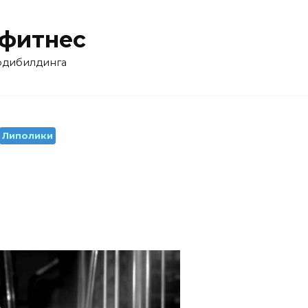
 фитнес
бодибилдинга
Липолики