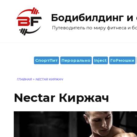
Перейти
к
Бодибилдинг и
содержанию
Путеводитель по миру фитнеса и 
СпортПит
Перорально
Inject
ГоРмошки
ГЛАВНАЯ
>
NECTAR КИРЖАЧ
Nectar Киржач