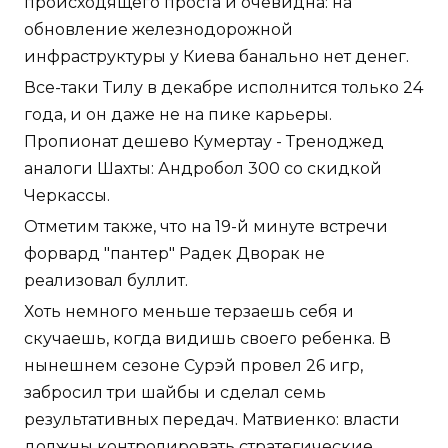
происходящего проста и очевидна: на
обновление железнодорожной
инфраструктуры у Киева банально нет денег.
Все-таки Тилу в декабре исполнится только 24
года, и он даже не на пике карьеры.
Пропионат дешево Кумертау - Треноджед
аналоги Шахты: Андробол 300 со скидкой
Черкассы.
Отметим также, что на 19-й минуте встречи
форвард "пантер" Радек Дворак не
реализовал буллит.
Хоть немного меньше терзаешь себя и
скучаешь, когда видишь своего ребенка. В
нынешнем сезоне Сурэй провел 26 игр,
забросил три шайбы и сделал семь
результативных передач. Матвиенко: власти
должны контролировать стратегические