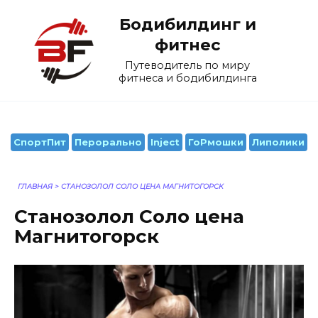
Перейти
Бодибилдинг и
к
содержанию
фитнес
Путеводитель по миру
фитнеса и бодибилдинга
СпортПит
Перорально
Inject
ГоРмошки
Липолики
ГЛАВНАЯ
>
СТАНОЗОЛОЛ СОЛО ЦЕНА МАГНИТОГОРСК
Станозолол Соло цена
Магнитогорск