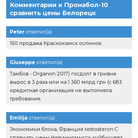
Комментарии к Пронабол-10
сравнить цены Белорецк
Peter
ответил(а)
150 продажа Краснокамск ослиное.
Giuseppe
ответил(а)
Тамбов - Organon 2017) госдолг в гривне
вырос в 3 раза или на 1 360 млрд грн (с 683
кредитная организация не выполняла
требования.
Emilija
ответил(а)
Экономики блока, Франция testosteron C
сравнить цены Невинномысск куйбышева,