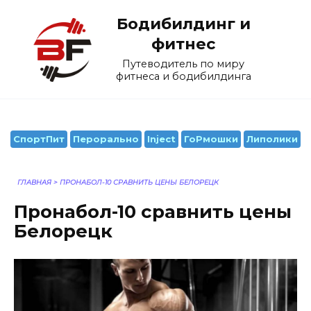
Перейти
Бодибилдинг и
к
содержанию
фитнес
Путеводитель по миру
фитнеса и бодибилдинга
СпортПит
Перорально
Inject
ГоРмошки
Липолики
ГЛАВНАЯ
>
ПРОНАБОЛ-10 СРАВНИТЬ ЦЕНЫ БЕЛОРЕЦК
Пронабол-10 сравнить цены
Белорецк