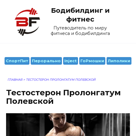
Перейти
Бодибилдинг и
к
содержанию
фитнес
Путеводитель по миру
фитнеса и бодибилдинга
СпортПит
Перорально
Inject
ГоРмошки
Липолики
ГЛАВНАЯ
>
ТЕСТОСТЕРОН ПРОЛОНГАТУМ ПОЛЕВСКОЙ
Тестостерон Пролонгатум
Полевской