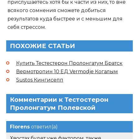
прислушаетесь хотя бы к части из них, то вне
всякого сомнения сможете добиться
результатов куда быстрее и с меньшим для
себя стрессом.
ПОХОЖИЕ СТАТЬИ
Купить Тестестерон Пролонгатум Братск
Вермотропин 10 ЕД Vermodje Когалым
Sustos Кингисепп
Комментарии к Тестостерон
Пролонгатум Полевской
Florens
ответил(а)
Хвостах будет уже фактором, также