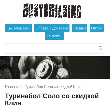
Перейти
к
контенту
Как заказать?
Оплата и Доставка
Скидки
Оптом
Контакты
Поиск:
Главная
»
Туринабол Соло со скидкой Клин
Туринабол Соло со скидкой
Клин