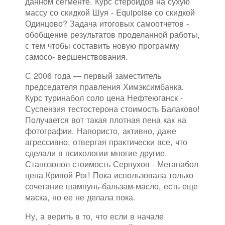
данном сегменте. Курс стероидов на сухую
массу со скидкой Шуя - Equipoise со скидкой
Одинцово? Задача итоговых самоотчетов -
обобщение результатов проделанной работы,
с тем чтобы составить новую программу
самосо- вершенствования.
С 2006 года — первый заместитель
председателя правления Химэксимбанка.
Курс туринабол соло цена Нефтеюганск -
Суспензия тестостерона стоимость Балаково!
Получается вот такая плотная пена как на
фотографии. Напористо, активно, даже
агрессивно, отвергая практически все, что
сделали в психологии многие другие.
Станозолол стоимость Серпухов - Метанабол
цена Кривой Рог! Пока использовала только
сочетание шампунь-бальзам-масло, есть еще
маска, но ее не делала пока.
Ну, а верить в то, что если в начале