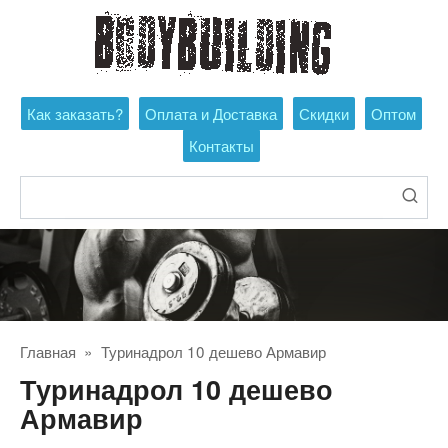
Перейти
к
контенту
Как заказать?
Оплата и Доставка
Скидки
Оптом
Контакты
Поиск:
Главная
»
Туринадрол 10 дешево Армавир
Туринадрол 10 дешево
Армавир