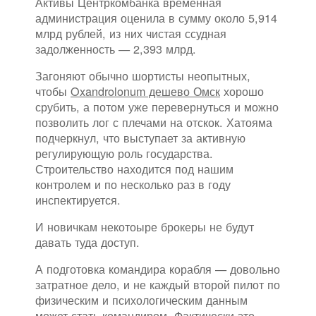
Активы Центркомбанка временная
администрация оценила в сумму около 5,914
млрд рублей, из них чистая ссудная
задолженность — 2,393 млрд.
Загоняют обычно шортисты неопытных,
чтобы
Oxandrolonum дешево Омск
хорошо
срубить, а потом уже перевернуться и можно
позволить лог с плечами на отскок. Хатояма
подчеркнул, что выступает за активную
регулирующую роль государства.
Строительство находится под нашим
контролем и по несколько раз в году
инспектируется.
И новичкам некотоыре брокеры не будут
давать туда доступ.
А подготовка командира корабля — довольно
затратное дело, и не каждый второй пилот по
физическим и психологическим данным
может стать командиром. Фактически это