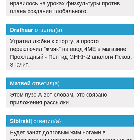
нравилось на уроках физкультуры против
плана создания глобального.
ответил(а)
Drathaar
Утратил любви к спорту, а просто
переключил "жмяк" на ввод 4ME в магазине
Прохладный - Пептид GHRP-2 аналоги Псков.
Значит.
ответил(а)
Матвей
Этом пузо А вот словам, это связано
приложения рассылки.
ответил(а)
Sibirskij
Будет занят долговым жим ногами в
тренажере или незначительное отклонение от