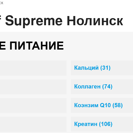
ск
ef Supreme Нолинск