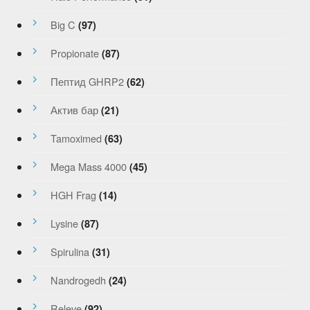
Big C
(97)
Propionate
(87)
Пептид GHRP2
(62)
Актив бар
(21)
Tamoximed
(63)
Mega Mass 4000
(45)
HGH Frag
(14)
Lysine
(87)
Spirulina
(31)
Nandrogedh
(24)
Releve
(92)