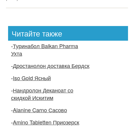
Читайте также
-
Туринабол Balkan Pharma
Ухта
-
Дростанолон доставка Бердск
-
Iso Gold Ясный
-
Нандролон Деканоат со
скидкой Искитим
-
Alanine Carno Сасово
-
Amino Tabletten Приозерск