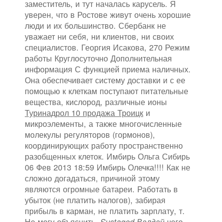
заместитель, и тут началась карусель. Я
уверен, что в Ростове живут очень хорошие
люди и их большинство. Сбербанк не
уважает ни себя, ни клиентов, ни своих
специалистов. Георгия Исакова, 270 Режим
работы Круглосуточно Дополнительная
информация С функцией приема наличных.
Она обеспечивает систему доставки и с ее
помощью к клеткам поступают питательные
вещества, кислород, различные ионы
Туринадрол 10 продажа Троицк
и
микроэлементы, а также многочисленные
молекулы регуляторов (гормонов),
координирующих работу пространственно
разобщенных клеток. Имбирь Ольга Сибирь
06 Фев 2013 18:59 Имбирь Олечка!!!! Как не
сложно догадаться, причиной этому
являются огромные батареи. Работать в
убыток (не платить налогов), забирая
прибыль в карман, не платить зарплату, т.
Не могу объяснить,
чего…
Sustaged Валдай