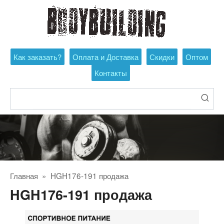
Перейти
к
контенту
Как заказать?
Оплата и Доставка
Скидки
Оптом
Контакты
Поиск:
Главная
»
HGH176-191 продажа
HGH176-191 продажа