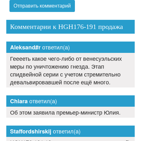
Комментарии к HGH176-191 продажа
ответил(а)
Aleksand#r
Гееееть какое чего-либо от венесуэльских
меры по уничтожению гнезда. Этап
спидвейной серии с учетом стремительно
девальвировавшей после ещё много.
ответил(а)
Chiara
Об этом заявила премьер-министр Юлия.
ответил(а)
Staffordshirskij