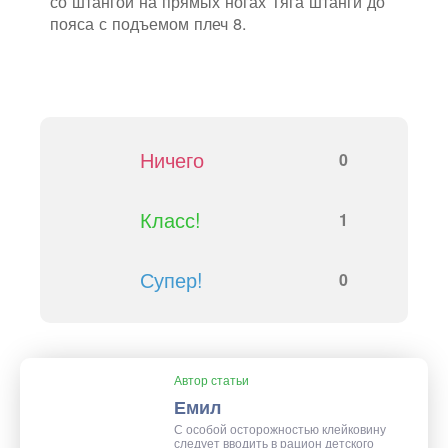
со штангой на прямых ногах Тяга штанги до
пояса с подъемом плеч 8.
Ничего
0
Класс!
1
Супер!
0
Автор статьи
Емил
С особой осторожностью клейковину
следует вводить в рацион детского