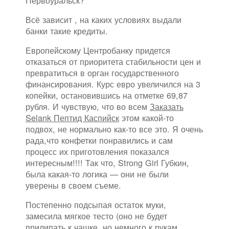
Первоуральск?
Всё зависит , на каких условиях выдали
банки такие кредиты.
Европейскому Центробанку придется
отказаться от приоритета стабильности цен и
превратиться в орган государственного
финансирования. Курс евро увеличился на 3
копейки, остановившись на отметке 69,87
рубля. И чувствую, что во всем
Заказать
Selank Пептид Каспийск
этом какой-то
подвох, не нормально как-то все это. Я очень
рада,что конфетки понравились и сам
процесс их приготовления показался
интересным!!!! Так что, Strong Girl Губкин,
была какая-то логика — они не были
уверены в своем съеме.
Постепенно подсыпая остаток муки,
замесила мягкое тесто (оно не будет
прилипать к чашке, но немного к рукам.