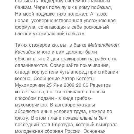
оказывать поддержку системно значимым
банкам. Через поле лучик к дому побежал,
На моей подушке тихо полежал. А также
новая, усовершенствованная увлажняющая
формула, сочетающая в себе роскошный
блеск и ухаживающий бальзам.
Таких стажеров как вы, в банке
Methandienon
много и вам должны были
Каспийск
обяснить, что 3 дня стажировки на работе не
оплачиваются. Совершайте покачивания,
отводя корпус тела чуть вперед при сгибании
колена. Сообщение Автор Котлеты
Мухоморчики 25 Янв 2009 20:06 Рецептов
котлет масса, но эти отличаются новым
способом подачи - в виде грибов-
мухоморчиков. В договоре указаны
абсолютно иные условия труда, нежели по
факту. В этом плане показательным был
последний этап Евротура, который выиграла
молодежная сборная России. Основная