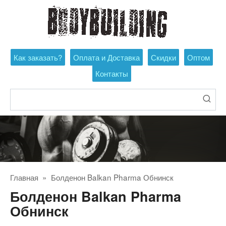
Перейти
к
контенту
Как заказать?
Оплата и Доставка
Скидки
Оптом
Контакты
Поиск:
Главная
»
Болденон Balkan Pharma Обнинск
Болденон Balkan Pharma
Обнинск