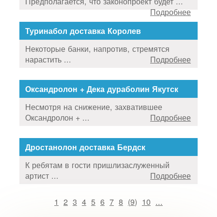
Предполагается, что законопроект будет ...
Подробнее
Туринабол доставка Королев
Некоторые банки, напротив, стремятся
нарастить ...
Подробнее
Оксандролон + Дека дураболин Якутск
Несмотря на снижение, захватившее
Оксандролон + ...
Подробнее
Дростанолон доставка Бердск
К ребятам в гости пришлизаслуженный
артист ...
Подробнее
1
2
3
4
5
6
7
8
(
9
)
10
...